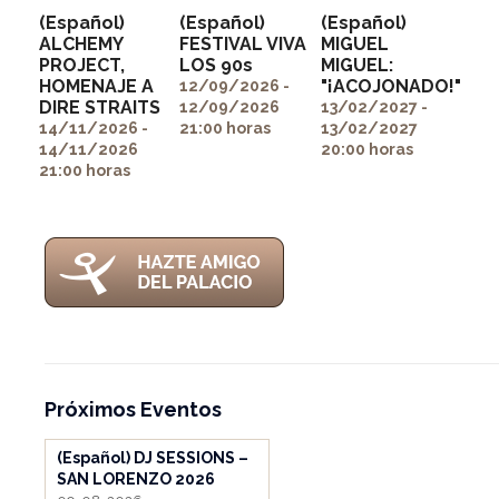
(Español)
(Español)
(Español)
ALCHEMY
FESTIVAL VIVA
MIGUEL
PROJECT,
LOS 90s
MIGUEL:
" alt=""
" alt=""
HOMENAJE A
"¡ACOJONADO!"
itemprop="image">
itemprop="image">
12/09/2026 -
" alt=""
DIRE STRAITS
12/09/2026
13/02/2027 -
itemprop="image">
14/11/2026 -
21:00 horas
13/02/2027
14/11/2026
20:00 horas
21:00 horas
Próximos Eventos
(Español) DJ SESSIONS –
SAN LORENZO 2026