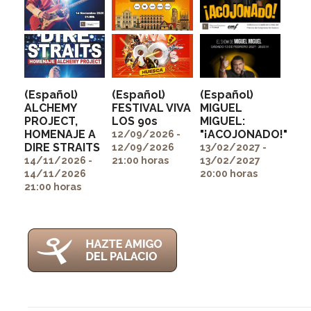
(Español)
(Español)
(Español)
ALCHEMY
FESTIVAL VIVA
MIGUEL
PROJECT,
LOS 90s
MIGUEL:
" alt=""
" alt=""
HOMENAJE A
"¡ACOJONADO!"
itemprop="image">
itemprop="image">
12/09/2026 -
" alt=""
DIRE STRAITS
12/09/2026
13/02/2027 -
itemprop="image">
14/11/2026 -
21:00 horas
13/02/2027
14/11/2026
20:00 horas
21:00 horas