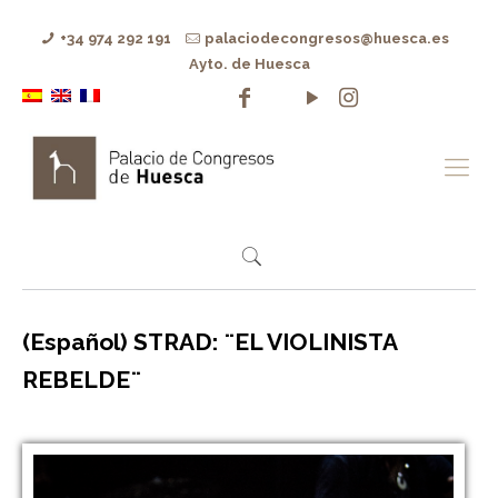
+34 974 292 191
palaciodecongresos@huesca.es
Ayto. de Huesca
(Español) STRAD: ¨EL VIOLINISTA
REBELDE¨