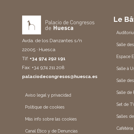
Le Bâ
Auditori
Avda. de los Danzantes s/n
Salle des
22005 · Huesca
Espace E
Tlf:
+34 974 292 191
Fax: +34 974 211 208
Salle à 
palaciodecongresos@huesca.es
Salle de
Salle de
Aviso legal y privacidad
Set de T
Politique de cookies
Salles d
Más info sobre las cookies
Cafétéria
Canal Ético y de Denuncias