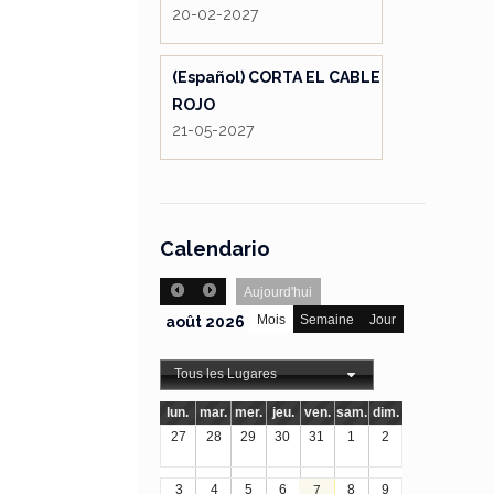
20-02-2027
(Español) CORTA EL CABLE
ROJO
21-05-2027
Calendario
Aujourd'hui
Mois
Semaine
Jour
août 2026
Tous les Lugares
lun.
mar.
mer.
jeu.
ven.
sam.
dim.
27
28
29
30
31
1
2
3
4
5
6
8
9
7