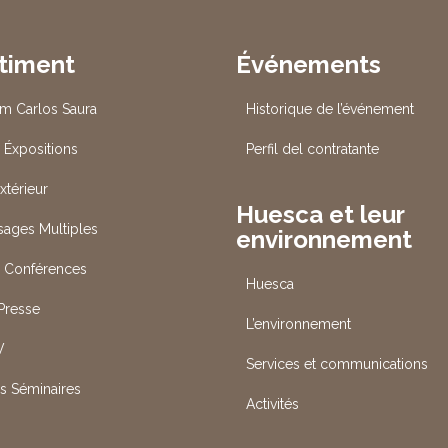
timent
Événements
um Carlos Saura
Historique de l’événement
 Éxpositions
Perfil del contratante
xtérieur
Huesca et leur
Usages Multiples
environnement
s Conférences
Huesca
 Presse
L’environnement
V
Services et communications
es Séminaires
Activités