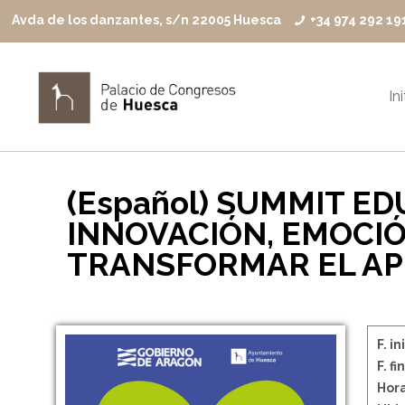
Avda de los danzantes, s/n 22005 Huesca
+34 974 292 19
In
(Español) SUMMIT ED
INNOVACIÓN, EMOCIÓ
TRANSFORMAR EL AP
F. in
F. fin
Hora