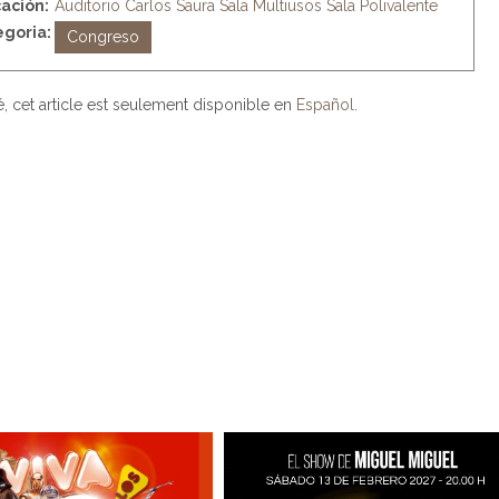
ación:
Auditorio Carlos Saura
Sala Multiusos
Sala Polivalente
goria:
Congreso
, cet article est seulement disponible en
Español
.