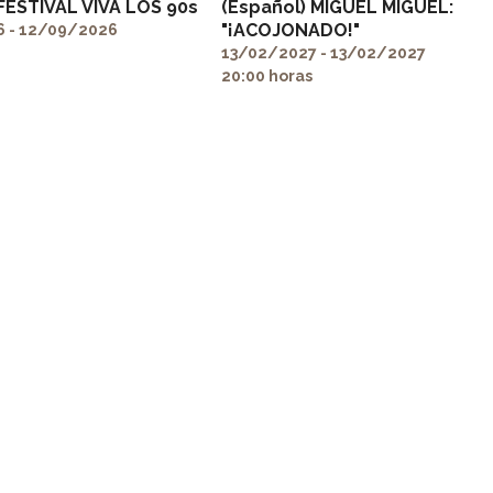
 FESTIVAL VIVA LOS 90s
(Español) MIGUEL MIGUEL:
"¡ACOJONADO!"
 - 12/09/2026
13/02/2027 - 13/02/2027
20:00 horas
prop="image">
" alt="" itemprop="image">