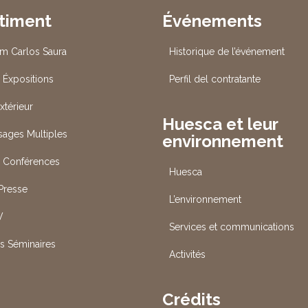
timent
Événements
um Carlos Saura
Historique de l’événement
 Éxpositions
Perfil del contratante
xtérieur
Huesca et leur
Usages Multiples
environnement
s Conférences
Huesca
 Presse
L’environnement
V
Services et communications
es Séminaires
Activités
Crédits