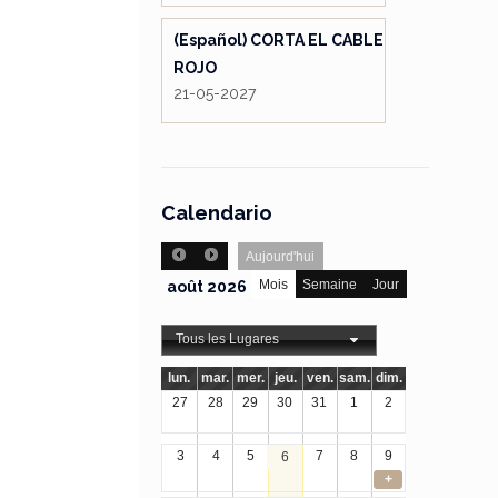
(Español) CORTA EL CABLE
ROJO
21-05-2027
Calendario
Aujourd'hui
Mois
Semaine
Jour
août 2026
Tous les Lugares
lun.
mar.
mer.
jeu.
ven.
sam.
dim.
27
28
29
30
31
1
2
3
4
5
7
8
9
6
+