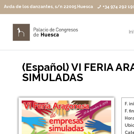
Avda de los danzantes, s/n 22005 Huesca
+34 974 292 19
In
(Español) VI FERIA 
SIMULADAS
F. in
F. fin
Hora
Ubic
Cate