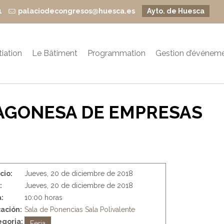
1
palaciodecongresos@huesca.es
Ayto. de Huesca
itiation
Le Bâtiment
Programmation
Gestion d’événem
ARAGONESA DE EMPRESAS
icio:
Jueves, 20 de diciembre de 2018
:
Jueves, 20 de diciembre de 2018
:
10:00 horas
ación:
Sala de Ponencias
Sala Polivalente
goria:
Feria