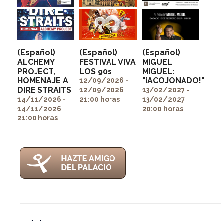
(Español)
(Español)
(Español)
ALCHEMY
FESTIVAL VIVA
MIGUEL
PROJECT,
LOS 90s
MIGUEL:
" alt=""
" alt=""
HOMENAJE A
"¡ACOJONADO!"
itemprop="image">
itemprop="image">
12/09/2026 -
" alt=""
DIRE STRAITS
12/09/2026
13/02/2027 -
itemprop="image">
14/11/2026 -
21:00 horas
13/02/2027
14/11/2026
20:00 horas
21:00 horas