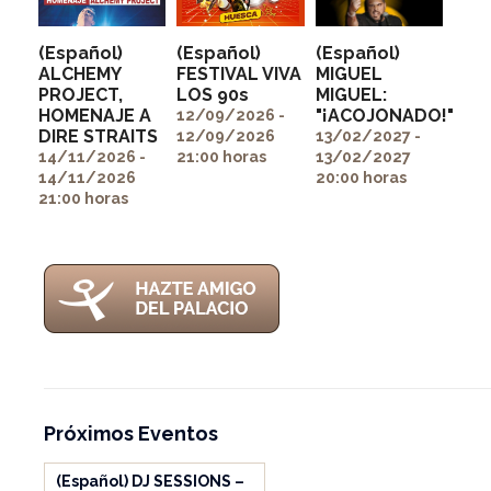
(Español)
(Español)
(Español)
ALCHEMY
FESTIVAL VIVA
MIGUEL
PROJECT,
LOS 90s
MIGUEL:
" alt=""
" alt=""
HOMENAJE A
"¡ACOJONADO!"
itemprop="image">
itemprop="image">
12/09/2026 -
" alt=""
DIRE STRAITS
12/09/2026
13/02/2027 -
itemprop="image">
14/11/2026 -
21:00 horas
13/02/2027
14/11/2026
20:00 horas
21:00 horas
Próximos Eventos
(Español) DJ SESSIONS –