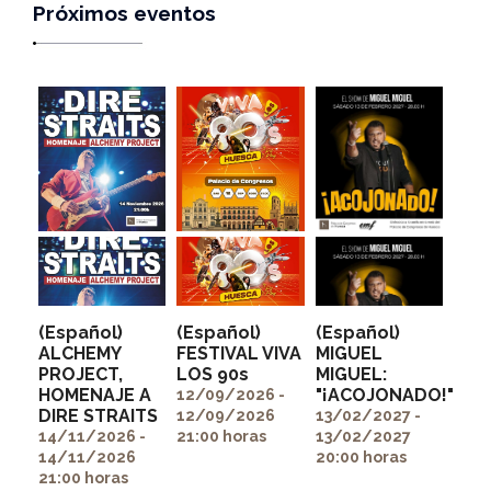
Próximos eventos
(Español)
(Español)
(Español)
ALCHEMY
FESTIVAL VIVA
MIGUEL
PROJECT,
LOS 90s
MIGUEL:
" alt=""
" alt=""
HOMENAJE A
"¡ACOJONADO!"
itemprop="image">
itemprop="image">
12/09/2026 -
" alt=""
DIRE STRAITS
12/09/2026
13/02/2027 -
itemprop="image">
14/11/2026 -
21:00 horas
13/02/2027
14/11/2026
20:00 horas
21:00 horas