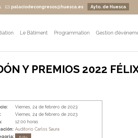
1
palaciodecongresos@huesca.es
Ayto. de Huesca
itiation
Le Bâtiment
Programmation
Gestion d’événem
DÓN Y PREMIOS 2022 FÉLI
icio:
Viernes, 24 de febrero de 2023
:
Viernes, 24 de febrero de 2023
:
12:00 horas
ación:
Auditorio Carlos Saura
goria:
Acto