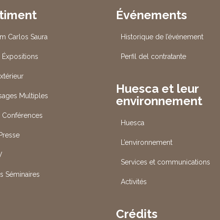
timent
Événements
um Carlos Saura
Historique de l’événement
 Éxpositions
Perfil del contratante
xtérieur
Huesca et leur
Usages Multiples
environnement
s Conférences
Huesca
 Presse
L’environnement
V
Services et communications
es Séminaires
Activités
Crédits