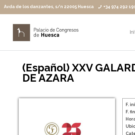
Avda de los danzantes, s/n 22005 Huesca
+34 974 292 19
In
(Español) XXV GALAR
DE AZARA
F. in
F. fin
Hora
Ubic
Cate