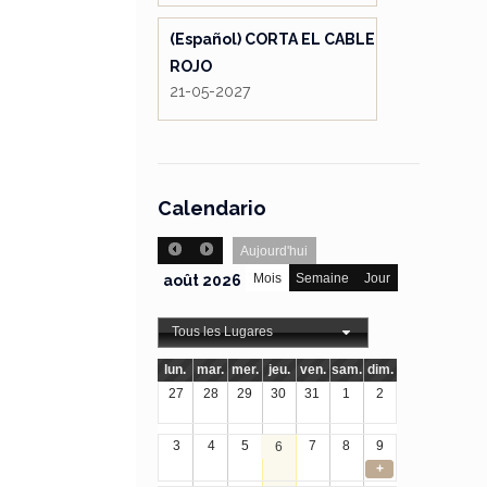
(Español) CORTA EL CABLE
ROJO
21-05-2027
Calendario
Aujourd'hui
Mois
Semaine
Jour
août 2026
Tous les Lugares
lun.
mar.
mer.
jeu.
ven.
sam.
dim.
27
28
29
30
31
1
2
3
4
5
7
8
9
6
+