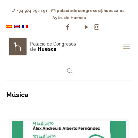
+34 974 292 191
palaciodecongresos@huesca.es
Ayto. de Huesca
Música