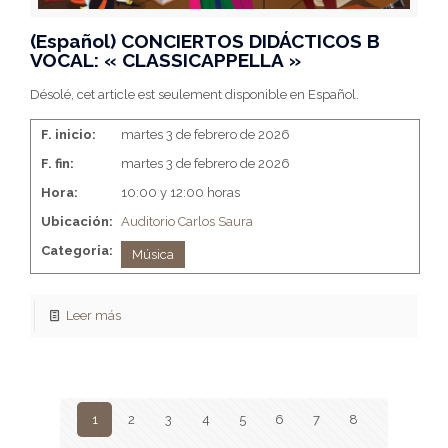
(Español) CONCIERTOS DIDÁCTICOS B
VOCAL: « CLASSICAPPELLA »
Désolé, cet article est seulement disponible en Español.
F. inicio:
martes 3 de febrero de 2026
F. fin:
martes 3 de febrero de 2026
Hora:
10:00 y 12:00 horas
Ubicación:
Auditorio Carlos Saura
Categoria:
Música
Leer más
1
2
3
4
5
6
7
8