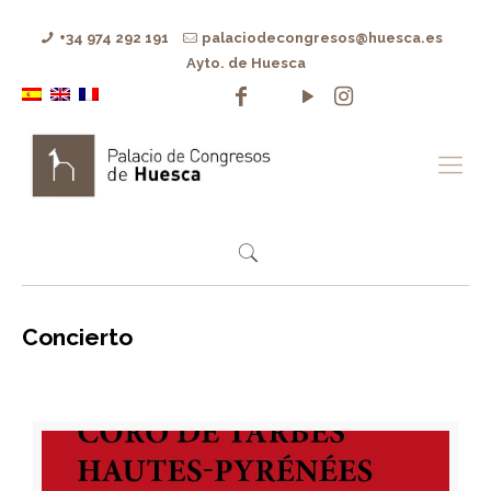
+34 974 292 191
palaciodecongresos@huesca.es
Ayto. de Huesca
Concierto