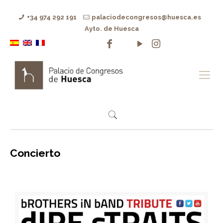
+34 974 292 191
palaciodecongresos@huesca.es
Ayto. de Huesca
Concierto