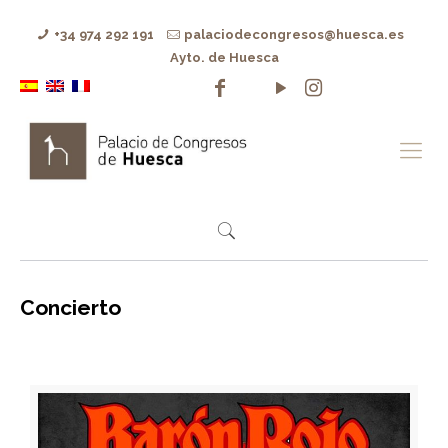
+34 974 292 191
palaciodecongresos@huesca.es
Ayto. de Huesca
Concierto