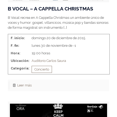
B VOCAL – A CAPPELLA CHRISTMAS
B Vocal recrea en A Cappella Christmas un ambiente único de
voces y humor: gospel, villancicos, música pop y bandas sonoras
de forma magistral sin instrumento
[…]
F. inicio:
domingo 20 de diciembre de 2015
F. fin:
lunes 30 de noviembre de -1
Hora:
19:00 horas
Ubicación:
Auditorio Carlos Saura
Categoria:
Concierto
Leer más