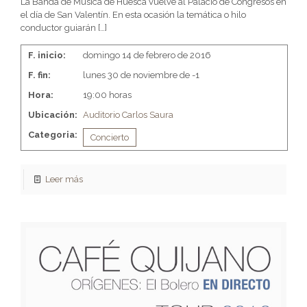
La Banda de Música de Huesca vuelve al Palacio de Congresos en
el día de San Valentín. En esta ocasión la temática o hilo
conductor guiarán
[…]
F. inicio:
domingo 14 de febrero de 2016
F. fin:
lunes 30 de noviembre de -1
Hora:
19:00 horas
Ubicación:
Auditorio Carlos Saura
Categoria:
Concierto
Leer más