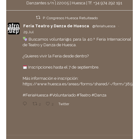
Danzantes s/n | 22005 | Huesca | Tf. +34 974 292 191
P. Congresos Huesca Retuiteado
Feria Teatro y Danza de Huesca
@feriahuesca
·
29 Jul
Buscamos voluntari@s para la 40.ª Feria Internacional
de Teatro y Danza de Huesca.
¿Quieres vivir la Feria desde dentro?
Inscripciones hasta el 7 de septiembre.
Más información e inscripción:
https://www.huesca.es/areas/forms/shared/-/form/38558
#FeriaHuesca
#Voluntariado
#Teatro
#Danza
2
2
Twitter
P. Congresos Huesca Retuiteado
Ayuntamiento de Huesca
@aytohuesca
·
29 Jul
Hoy hemos entregado la
#ParrilladeOro
, la máxima