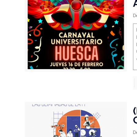
Dé
Dé