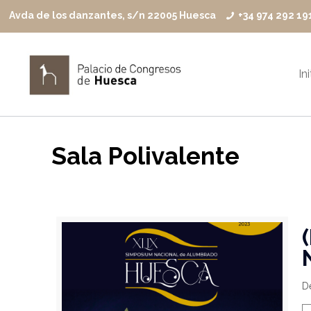
Avda de los danzantes, s/n 22005 Huesca
+34 974 292 19
In
Sala Polivalente
Dé