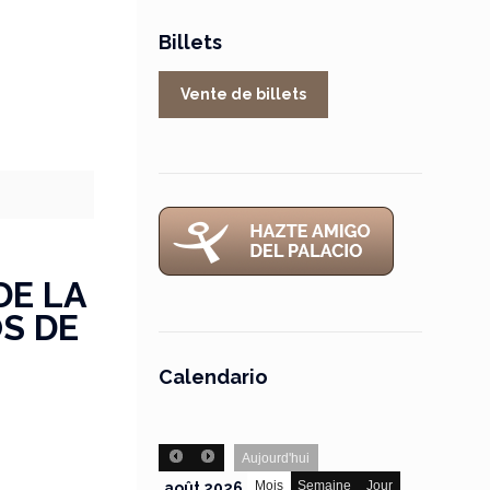
Billets
Vente de billets
DE LA
S DE
Calendario
Aujourd'hui
Mois
Semaine
Jour
août 2026