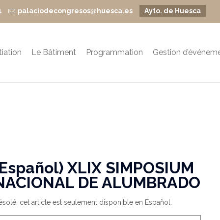
1
palaciodecongresos@huesca.es
Ayto. de Huesca
itiation
Le Bâtiment
Programmation
Gestion d’événem
(Español) XLIX SIMPOSIUM
NACIONAL DE ALUMBRADO
solé, cet article est seulement disponible en Español.