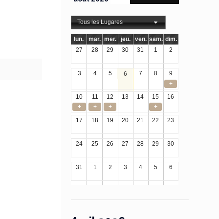
Tous les Lugares
lun.
mar.
mer.
jeu.
ven.
sam.
dim.
27
28
29
30
31
1
2
3
4
5
7
8
9
6
+
10
11
12
13
14
15
16
+
+
+
+
17
18
19
20
21
22
23
24
25
26
27
28
29
30
31
1
2
3
4
5
6