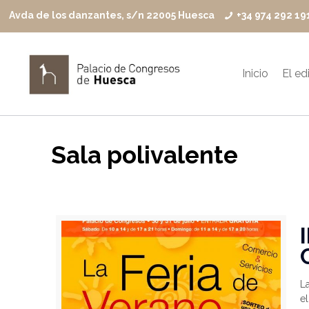
Avda de los danzantes, s/n 22005 Huesca
+34 974 292 19
Inicio
El edi
Sala polivalente
La
e