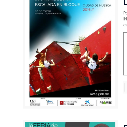
P
I
e