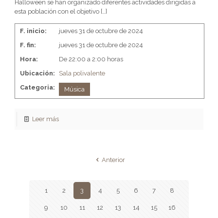
Halloween se han organizado diferentes actividades dirigidas a
esta población con el objetivo
[…]
F. inicio:
jueves 31 de octubre de 2024
F. fin:
jueves 31 de octubre de 2024
Hora:
De 22:00 a 2:00 horas
Ubicación:
Sala polivalente
Categoria:
Música
Leer más
Anterior
1
2
3
4
5
6
7
8
9
10
11
12
13
14
15
16