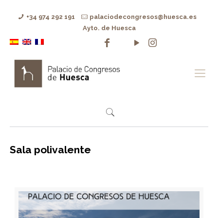
+34 974 292 191
palaciodecongresos@huesca.es
Ayto. de Huesca
Sala polivalente