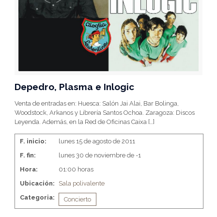
Depedro, Plasma e Inlogic
Venta de entradas en: Huesca: Salón Jai Alai, Bar Bolinga,
Woodstock, Arkanos y Librería Santos Ochoa. Zaragoza: Discos
Leyenda. Además, en la Red de Oficinas Caixa
[…]
F. inicio:
lunes 15 de agosto de 2011
F. fin:
lunes 30 de noviembre de -1
Hora:
01:00 horas
Ubicación:
Sala polivalente
Categoria:
Concierto