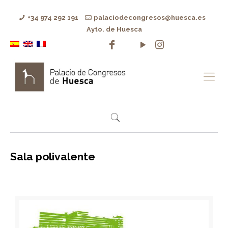
+34 974 292 191
palaciodecongresos@huesca.es
Ayto. de Huesca
Sala polivalente