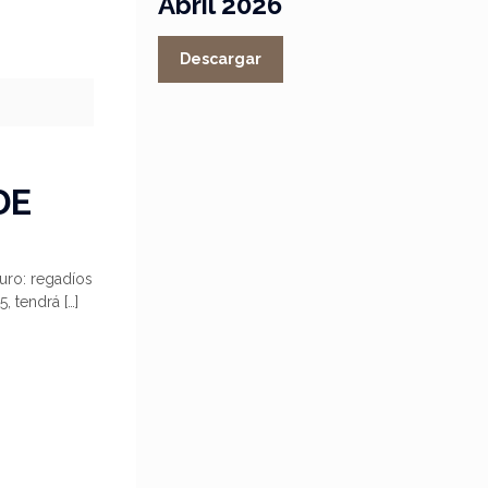
Abril 2026
Descargar
DE
turo: regadíos
5, tendrá
[…]