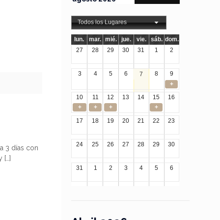
Todos los Lugares
lun.
mar.
mié.
jue.
vie.
sáb.
dom.
27
28
29
30
31
1
2
3
4
5
6
8
9
7
+
10
11
12
13
14
15
16
+
+
+
+
17
18
19
20
21
22
23
24
25
26
27
28
29
30
a 3 días con
y
[…]
31
1
2
3
4
5
6