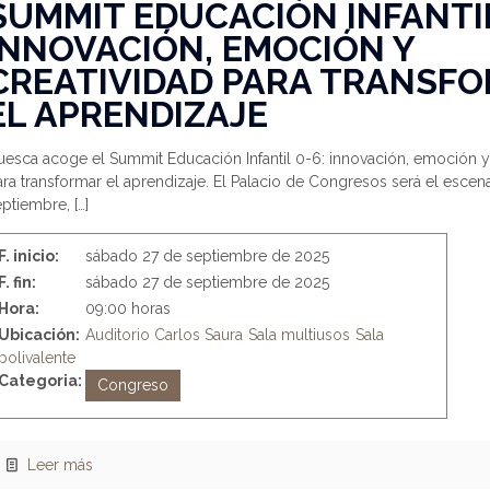
SUMMIT EDUCACIÓN INFANTIL
INNOVACIÓN, EMOCIÓN Y
CREATIVIDAD PARA TRANSF
EL APRENDIZAJE
esca acoge el Summit Educación Infantil 0-6: innovación, emoción y 
ra transformar el aprendizaje. El Palacio de Congresos será el escena
eptiembre,
[…]
F. inicio:
sábado 27 de septiembre de 2025
F. fin:
sábado 27 de septiembre de 2025
Hora:
09:00 horas
Ubicación:
Auditorio Carlos Saura
Sala multiusos
Sala
polivalente
Categoria:
Congreso
Leer más