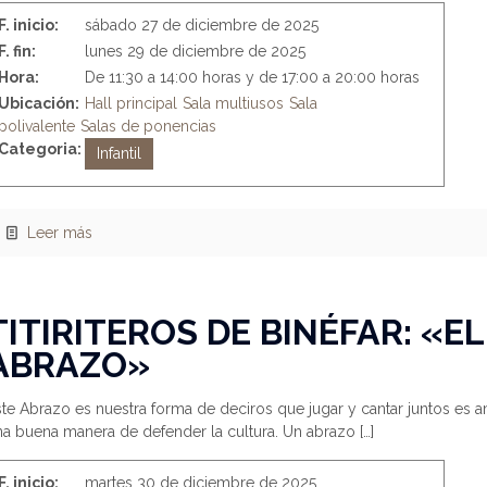
F. inicio:
sábado 27 de diciembre de 2025
F. fin:
lunes 29 de diciembre de 2025
Hora:
De 11:30 a 14:00 horas y de 17:00 a 20:00 horas
Ubicación:
Hall principal
Sala multiusos
Sala
polivalente
Salas de ponencias
Categoria:
Infantil
Leer más
TITIRITEROS DE BINÉFAR: «EL
ABRAZO»
te Abrazo es nuestra forma de deciros que jugar y cantar juntos es am
na buena manera de defender la cultura. Un abrazo
[…]
F. inicio:
martes 30 de diciembre de 2025