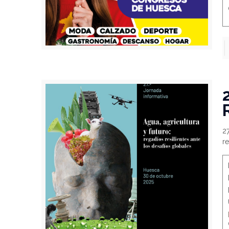
27
re