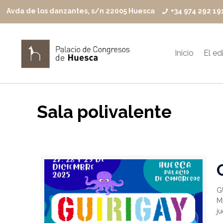
Avda de los danzantes, s/n 22005 Huesca
+34 974 292 19
Inicio
El edi
Sala polivalente
G
MA
j