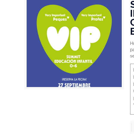
Hu
pa
s