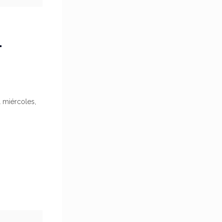
L
l miércoles,