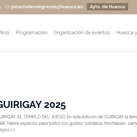
1
palaciodecongresos@huesca.es
Ayto. de Huesca
ficio
Programación
Organización de eventos
Huesca y
GUIRIGAY 2025
UIRIGAY, EL TEMPLO DEL JUEGO En esta edición de GUIRIGAY la temát
R. Habrá espacios para todos los gustos: ludoteca, hinchables, cama
uegos
[…]