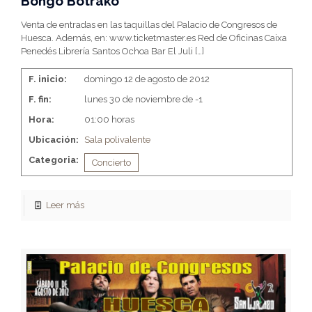
Bongo Botrako
Venta de entradas en las taquillas del Palacio de Congresos de
Huesca. Además, en: www.ticketmaster.es Red de Oficinas Caixa
Penedés Librería Santos Ochoa Bar El Juli
[…]
F. inicio:
domingo 12 de agosto de 2012
F. fin:
lunes 30 de noviembre de -1
Hora:
01:00 horas
Ubicación:
Sala polivalente
Categoria:
Concierto
Leer más