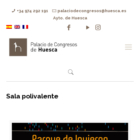
+34 974 292 191
palaciodecongresos@huesca.es
Ayto. de Huesca
Sala polivalente