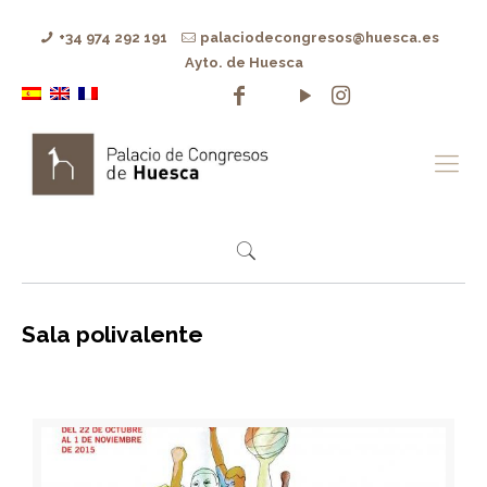
+34 974 292 191
palaciodecongresos@huesca.es
Ayto. de Huesca
Sala polivalente